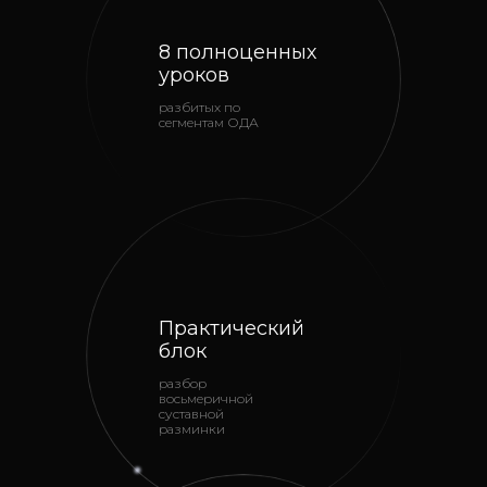
8 полноценных
уроков
разбитых по
сегментам ОДА
Практический
блок
разбор
восьмеричной
суставной
разминки