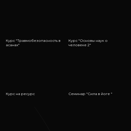
Курс "Травмобезопасность в
Курс "Основы наук о
асанах"
человеке 2"
Курс на ресурс
Семинар "Сила в йоге "