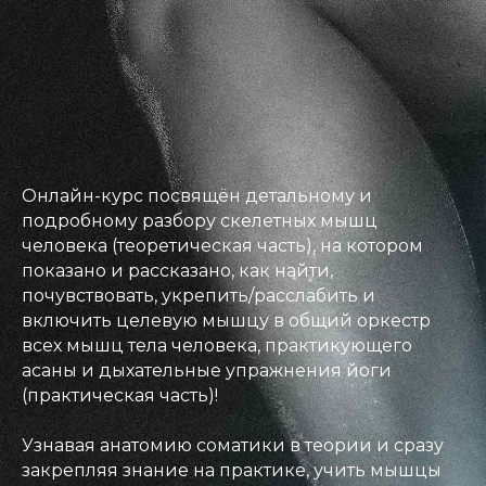
Онлайн-курс посвящён детальному и
подробному разбору скелетных мышц
человека (теоретическая часть), на котором
показано и рассказано, как найти,
почувствовать, укрепить/расслабить и
включить целевую мышцу в общий оркестр
всех мышц тела человека, практикующего
асаны и дыхательные упражнения йоги
(практическая часть)!
Узнавая анатомию соматики в теории и сразу
закрепляя знание на практике, учить мышцы